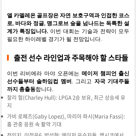
엘 카멜레온 골프장은 자연 보호구역과 인접한 코스
로, 바다와 정글, 맹그로브 숲을 넘나드는 독특한 설
계가 특징입니다.
이번 대회는 기술과 전략이 모두
필요한 하이레벨 경기가 될 전망입니다.
출전 선수 라인업과 주목해야 할 스타들
이번 리비에라 마야 오픈에는
메이저 챔피언 출신
선수들부터 솔하임컵 멤버
, 그리고
자국 기대주들
까지 총출동
합니다.
찰리 헐(Charley Hull): LPGA 2승 보유, 최근 상승세 유
지
가비 로페즈(Gaby Lopez), 마리아 파시(Maria Fassi):
홈 관중 응원 속 활약 기대
전인지, 이정은6, 박성현: 메이저 우승자들, 멕시코에서