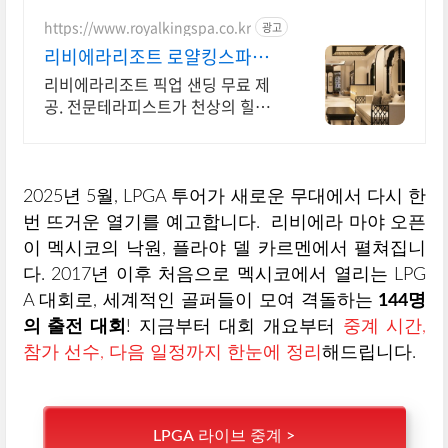
트 라운지 AXIBEACH LOUNGE 고
급 스파 마사지.
https://www.royalkingspa.co.kr
광고
리비에라리조트 로얄킹스파깜
란 리조트의 아침 얼리모닝할인
리비에라리조트 픽업 샌딩 무료 제
공. 전문테라피스트가 천상의 힐링을
선상합니다. 고급리조트 인테리어,
커플 및 가족 프라이빗 룸 제공. 35인
동시입장. 픽업샌딩
2025년 5월, LPGA 투어가 새로운 무대에서 다시 한
번 뜨거운 열기를 예고합니다. 리비에라 마야 오픈
이 멕시코의 낙원, 플라야 델 카르멘에서 펼쳐집니
다. 2017년 이후 처음으로 멕시코에서 열리는 LPG
A 대회로, 세계적인 골퍼들이 모여 격돌하는
144명
의 출전 대회
! 지금부터 대회 개요부터
중계 시간,
참가 선수, 다음 일정까지 한눈에 정리
해드립니다.
LPGA 라이브 중계 >