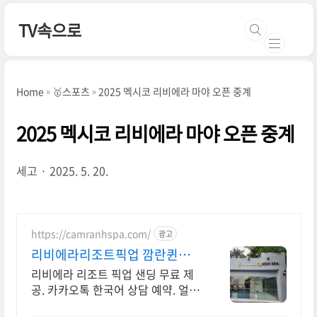
본문 바로가기
TV속으로
Home
🥇스포츠
2025 멕시코 리비에라 마야 오픈 중계
2025 멕시코 리비에라 마야 오픈 중계
세고
2025. 5. 20.
https://camranhspa.com/
광고
리비에라리조트픽업 깜란퀸스
파 최대 25명 수용, 가족룸
리비에라 리조트 픽업 샌딩 무료 제
공. 카카오톡 한국어 상담 예약. 얼리
버드할인. 나트랑 깜란 더아남 리조